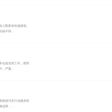
加上配套齿轮减速箱。
不同...
常会超负荷工作。因而
严重...
新能源汽车行业颇具前
势，...