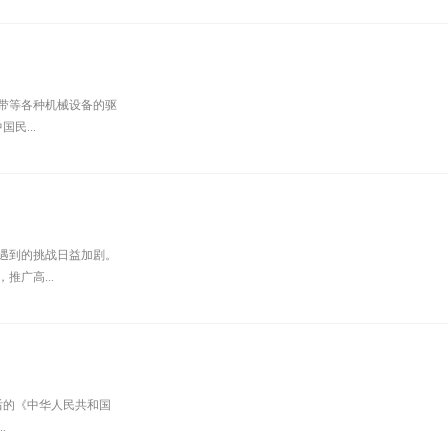
带等各种机械设备的驱
民...
遇到的挑战日益加剧。
广高...
后的《中华人民共和国
.