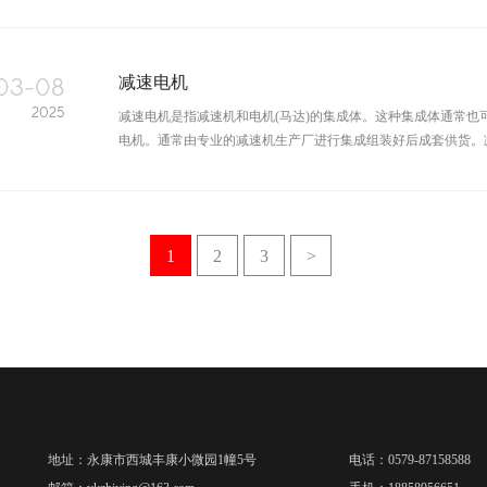
03-08
减速电机
2025
减速电机是指减速机和电机(马达)的集成体。这种集成体通常也
电机。通常由专业的减速机生产厂进行集成组装好后成套供货。减速
1
2
3
>
地址：
永康市西城丰康小微园1幢5号
电话：
0579-87158588