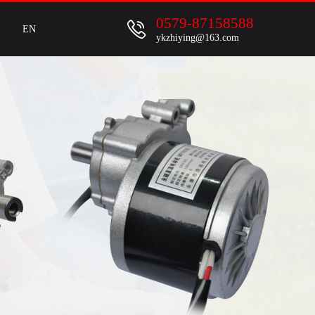
0579-87158588
EN
ykzhiying@163.com