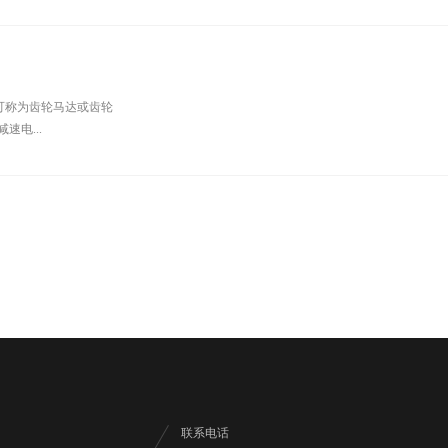
可称为齿轮马达或齿轮
电...
联系电话